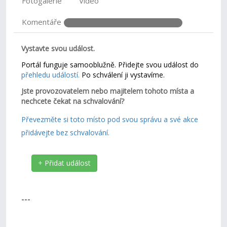
Fotogalerie
Video
Komentáře
Vystavte svou událost.
Portál funguje samooblužně. Přidejte svou událost do
přehledu událostí.
Po schválení ji vystavíme.
Jste provozovatelem nebo majitelem tohoto místa a
nechcete čekat na schvalování?
Převezměte si toto místo pod svou správu a své akce
přidávejte bez schvalování.
+ Přidat událost
---