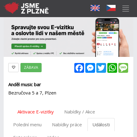
Facebook
Messenger
Twitter
WhatsAp
Mes
ZÁBAVA
Anděl music bar
Bezručova 5 a 7, Plzen
Aktivace E-vizitky
Nabídky / Akce
Polední menu
Nabídky práce
Události