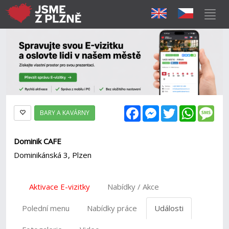
Facebook
Messenger
Twitter
WhatsAp
Mes
BARY A KAVÁRNY
Dominik CAFE
Dominikánská 3, Plzen
Aktivace E-vizitky
Nabídky / Akce
Polední menu
Nabídky práce
Události