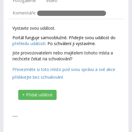
Fotogalerie
Video
Komentáře
Vystavte svou událost.
Portál funguje samooblužně. Přidejte svou událost do
přehledu událostí.
Po schválení ji vystavíme.
Jste provozovatelem nebo majitelem tohoto místa a
nechcete čekat na schvalování?
Převezměte si toto místo pod svou správu a své akce
přidávejte bez schvalování.
+ Přidat událost
---