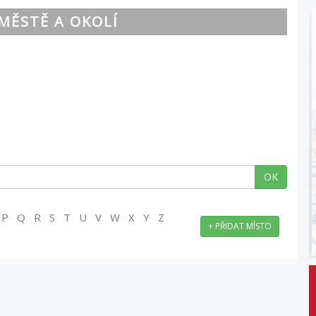
MĚSTĚ A OKOLÍ
OK
 P Q R S T U V W X Y Z
+ PŘIDAT MÍSTO