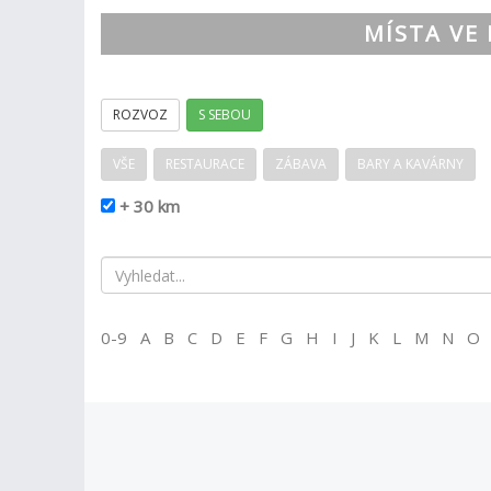
MÍSTA VE 
ROZVOZ
S SEBOU
VŠE
RESTAURACE
ZÁBAVA
BARY A KAVÁRNY
+ 30 km
0-9 A B C D E F G H I J K L M N O