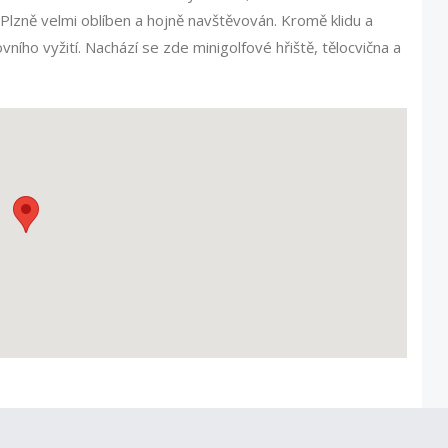
i Plzně velmi oblíben a hojně navštěvován. Kromě klidu a
ího vyžití. Nachází se zde minigolfové hřiště, tělocvična a