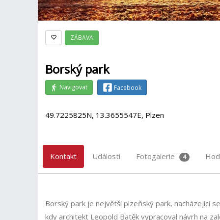
ZÁBAVA
Borský park
Navigovat
Facebook
49.7225825N, 13.3655547E, Plzen
Kontakt
Události
Fotogalerie
Hod
4
Borský park je největší plzeňský park, nacházející se
kdy architekt Leopold Batěk vypracoval návrh na za