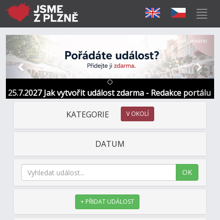
Předchozí
Další
Sponzorováno
25.7.2027 Jak vytvořit událost zdarma - Redakce portálu
KATEGORIE
V OKOLÍ
DATUM
OK
+ PŘIDAT UDÁLOST