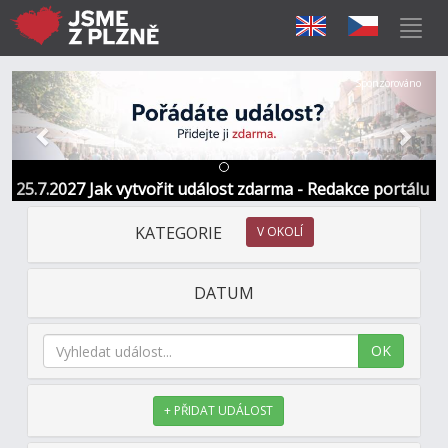
Předchozí
Další
Sponzorováno
25.7.2027 Jak vytvořit událost zdarma - Redakce portálu
KATEGORIE
V OKOLÍ
DATUM
OK
+ PŘIDAT UDÁLOST