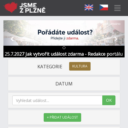
Předchozí
Další
Sponzorováno
25.7.2027 Jak vytvořit událost zdarma - Redakce portálu
KATEGORIE
KULTURA
DATUM
OK
+ PŘIDAT UDÁLOST