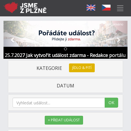
Předchozí
Další
Sponzorováno
25.7.2027 Jak vytvořit událost zdarma - Redakce portálu
KATEGORIE
JÍDLO & PITÍ
DATUM
OK
+ PŘIDAT UDÁLOST