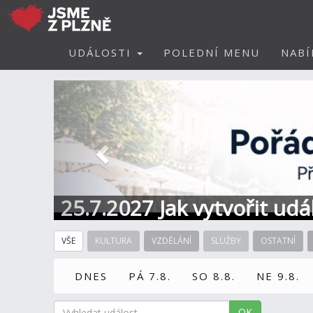
UDÁLOSTI
POLEDNÍ MENU
NABÍ
Předchozí
25.7.2027 Jak vytvořit ud
VŠE
KULTURA
VZDĚLÁNÍ
SLUŽBY
OSTATNÍ
DNES
PÁ 7.8.
SO 8.8.
NE 9.8.
OK