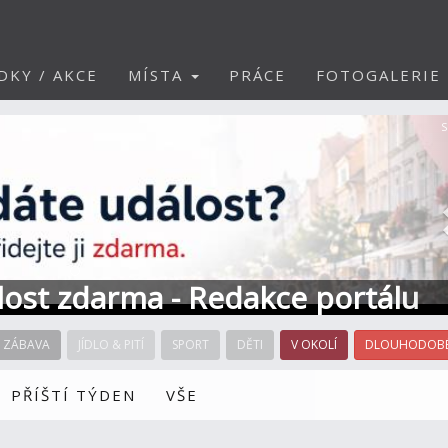
DKY / AKCE
MÍSTA
PRÁCE
FOTOGALERIE
S
álost zdarma - Redakce portálu
ZÁBAVA
JÍDLO & PITÍ
SPORT
DĚTI
V OKOLÍ
DLOUHODOBÉ
PŘÍŠTÍ TÝDEN
VŠE