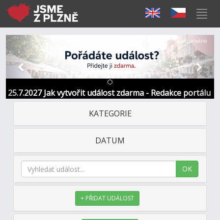
Předchozí
Další
Sponzorováno
25.7.2027 Jak vytvořit událost zdarma - Redakce portálu
KATEGORIE
DATUM
OK
+ PŘIDAT UDÁLOST