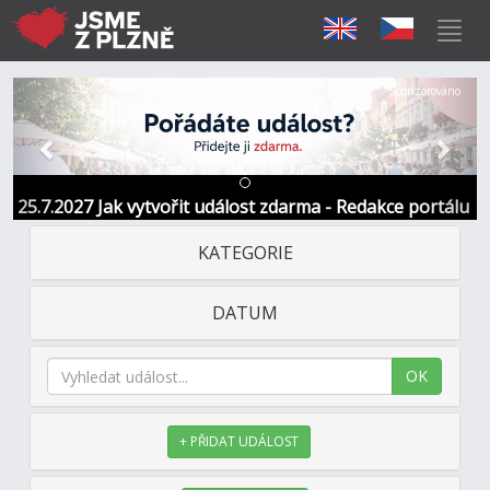
Předchozí
Další
Sponzorováno
25.7.2027 Jak vytvořit událost zdarma - Redakce portálu
KATEGORIE
DATUM
OK
+ PŘIDAT UDÁLOST