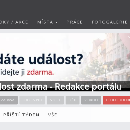
DKY / AKCE
MÍSTA
PRÁCE
FOTOGALERIE
S
álost zdarma - Redakce portálu
ZÁBAVA
JÍDLO & PITÍ
SPORT
DĚTI
V OKOLÍ
DLOUHODOBÉ
PŘÍŠTÍ TÝDEN
VŠE