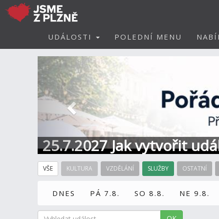
UDÁLOSTI
POLEDNÍ MENU
NABÍ
Předchozí
25.7.2027 Jak vytvořit ud
VŠE
KULTURA
VZDĚLÁNÍ
SLUŽBY
OSTATNÍ
DNES
PÁ 7.8.
SO 8.8.
NE 9.8.
OK