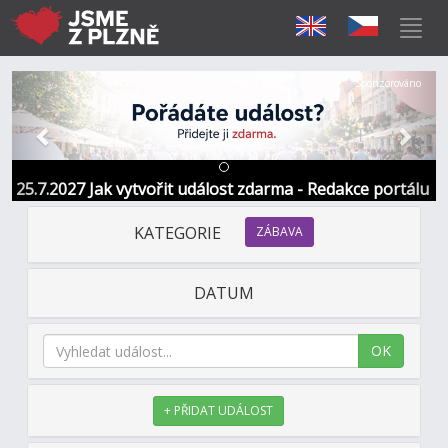
Předchozí
Další
Sponzorováno
25.7.2027 Jak vytvořit událost zdarma - Redakce portálu
KATEGORIE
ZÁBAVA
DATUM
OK
+ PŘIDAT UDÁLOST