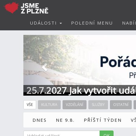
UDÁLOSTI
POLEDNÍ MENU
NABÍ
Předchozí
25.7.2027 Jak vytvořit ud
VŠE
KULTURA
VZDĚLÁNÍ
SLUŽBY
OSTATNÍ
DNES
NE 9.8.
PŘÍŠTÍ TÝDEN
V
OK