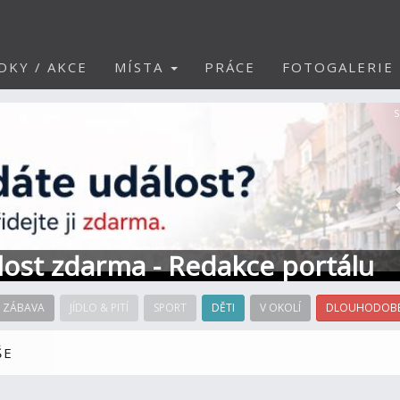
DKY / AKCE
MÍSTA
PRÁCE
FOTOGALERIE
S
álost zdarma - Redakce portálu
ZÁBAVA
JÍDLO & PITÍ
SPORT
DĚTI
V OKOLÍ
DLOUHODOBÉ
ŠE