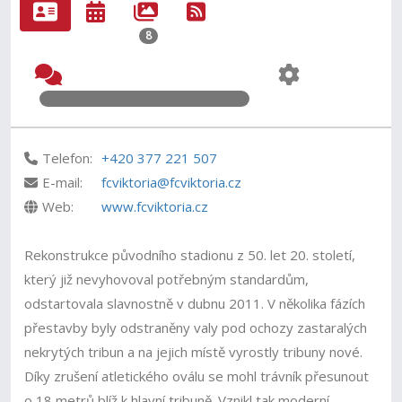
8
Telefon:
+420 377 221 507
E-mail:
fcviktoria@fcviktoria.cz
Web:
www.fcviktoria.cz
Rekonstrukce původního stadionu z 50. let 20. století,
který již nevyhovoval potřebným standardům,
odstartovala slavnostně v dubnu 2011. V několika fázích
přestavby byly odstraněny valy pod ochozy zastaralých
nekrytých tribun a na jejich místě vyrostly tribuny nové.
Díky zrušení atletického oválu se mohl trávník přesunout
o 18 metrů blíž k hlavní tribuně. Vznikl tak moderní