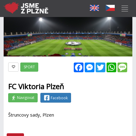
Facebook
Messenger
Twitter
WhatsAp
Mes
SPORT
FC Viktoria Plzeň
Navigovat
Facebook
Štruncovy sady, Plzen