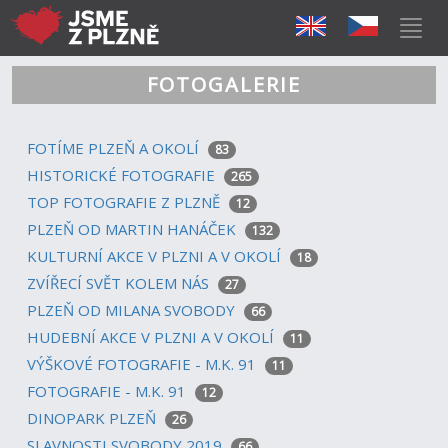
FOTOGALERIE
FOTÍME PLZEŇ A OKOLÍ
83
HISTORICKÉ FOTOGRAFIE
265
TOP FOTOGRAFIE Z PLZNĚ
12
PLZEŇ OD MARTIN HANÁČEK
132
KULTURNÍ AKCE V PLZNI A V OKOLÍ
18
ZVÍŘECÍ SVĚT KOLEM NÁS
27
PLZEŇ OD MILANA SVOBODY
66
HUDEBNÍ AKCE V PLZNI A V OKOLÍ
11
VÝŠKOVÉ FOTOGRAFIE - M.K. 91
11
FOTOGRAFIE - M.K. 91
12
DINOPARK PLZEŇ
26
SLAVNOSTI SVOBODY 2019
66