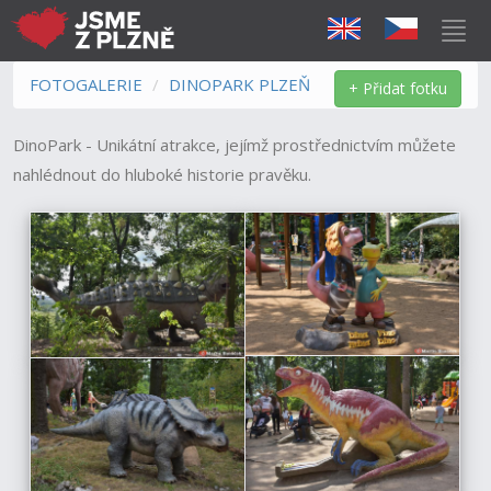
FOTOGALERIE
DINOPARK PLZEŇ
+ Přidat fotku
DinoPark - Unikátní atrakce, jejímž prostřednictvím můžete
nahlédnout do hluboké historie pravěku.