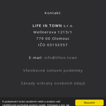
Kontakt:
LIFE IN TOWN
s.r.o.
Wellnerova 1215/1
779 00 Olomouc
IČO 05153557
E-mail:
info@lifein.town
Všeobecné smluvní podmínky
Zásady ochrany osobních údajů
K poskytování funkcí sociálních médií a analýze naší
Rozumím!
Nahoru
návštěvnosti využíváme soubory cookie. Informace o tom, jak