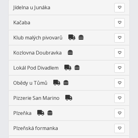
Jídelna u Junáka
Kačaba
Klub malých pivovarů
Kozlovna Doubravka
Lokál Pod Divadlem
Obědy u Tůmů
Pizzerie San Marino
Plzeňka
Plzeňská formanka