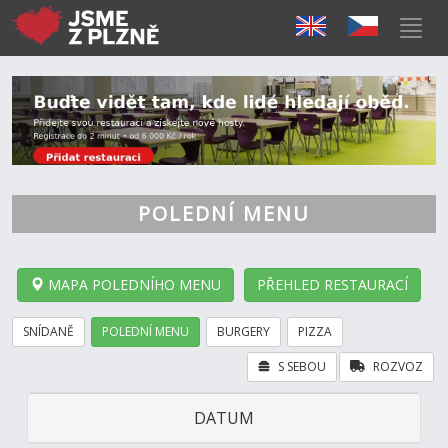
POLEDNÍ MENU
MAPA POLEDNÍHO MENU
PŘEHLED RESTAURACÍ
SNÍDANĚ
POLEDNÍ MENU
BURGERY
PIZZA
S SEBOU
ROZVOZ
DATUM