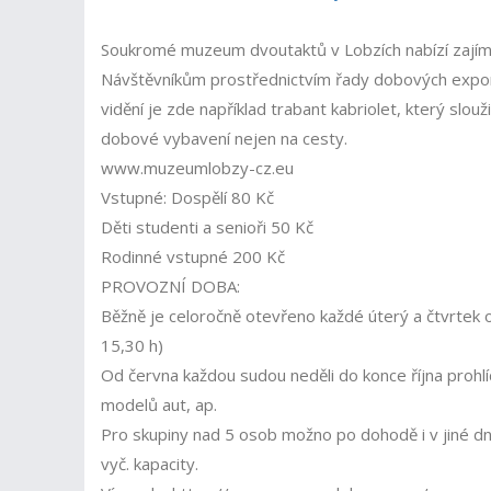
Soukromé muzeum dvoutaktů v Lobzích nabízí zajíma
Návštěvníkům prostřednictvím řady dobových expon
vidění je zde například trabant kabriolet, který slouž
dobové vybavení nejen na cesty.
www.muzeumlobzy-cz.eu
Vstupné: Dospělí 80 Kč
Děti studenti a senioři 50 Kč
Rodinné vstupné 200 Kč
PROVOZNÍ DOBA:
Běžně je celoročně otevřeno každé úterý a čtvrtek 
15,30 h)
Od června každou sudou neděli do konce října prohlíd
modelů aut, ap.
Pro skupiny nad 5 osob možno po dohodě i v jiné dny
vyč. kapacity.