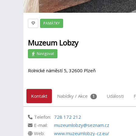
PAMÁTKY
Muzeum Lobzy
Navigovat
Rolnické náměstí 5, 32600 Plzeň
Kontakt
Nabídky / Akce
Události
F
1
Telefon:
728 172 212
E-mail:
muzeumlobzy@seznam.cz
Web:
www.muzeumlobzy-cz.eu/