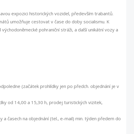
vou expozici historických vozidel, především trabantů.
átů umožňuje cestovat v čase do doby socialismu. K
il východoněmecké pohraniční stráži, a další unikátní vozy a
odpoledne (začátek prohlídky jen po předch. objednání je v
ky od 14,00 a 15,30 h, prodej turistických vizitek,
 a časech na objednání (tel., e-mail) min. týden předem do