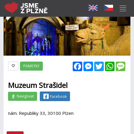
Facebook
Messenger
Twitter
WhatsAp
Mes
PAMÁTKY
Muzeum Strašidel
Navigovat
Facebook
nám. Republiky 33, 30100 Plzen