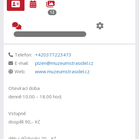
12
Telefon:
+420377223473
E-mail:
plzen@muzeumstrasidel.cz
Web:
www.muzeumstrasidel.cz
Otevírací doba
denně 10.00 – 18.00 hod.
Vstupné
dospělí 90,- Kč
děti / důchodci 70,- Kč