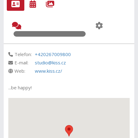
Telefon:
+420267009800
E-mail:
studio@kiss.cz
Web:
www.kiss.cz/
...be happy!