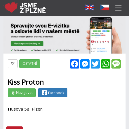
Facebook
Messenger
Twitter
WhatsAp
Mes
OSTATNÍ
Kiss Proton
Navigovat
Facebook
Husova 58, Plzen