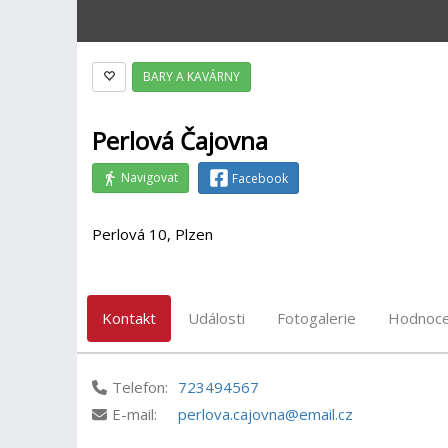
BARY A KAVÁRNY
Perlová Čajovna
Navigovat
Facebook
Perlová 10, Plzen
Kontakt
Události
Fotogalerie
Hodnoce
Telefon:
723494567
E-mail:
perlova.cajovna@email.cz