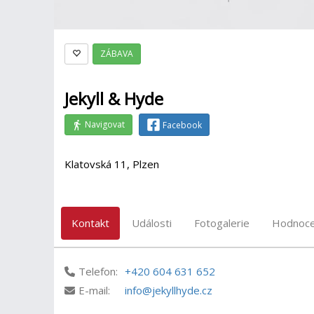
ZÁBAVA
Jekyll & Hyde
Navigovat
Facebook
Klatovská 11, Plzen
Kontakt
Události
Fotogalerie
Hodnoce
Telefon:
+420 604 631 652
E-mail:
info@jekyllhyde.cz