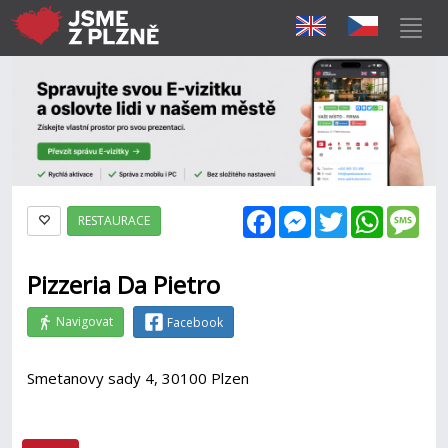
Facebook
Messenger
Twitter
WhatsAp
Mes
RESTAURACE
Pizzeria Da Pietro
Navigovat
Facebook
Smetanovy sady 4, 30100 Plzen