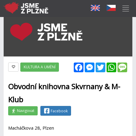
Facebook
Messenger
Twitter
WhatsAp
Mes
KULTURA A UMĚNÍ
Obvodní knihovna Skvrnany & M-
Klub
Navigovat
Facebook
Macháčkova 28, Plzen