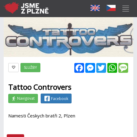
Facebook
Messenger
Twitter
WhatsAp
Mes
SLUŽBY
Tattoo Controvers
Navigovat
Facebook
Namesti Českych bratři 2, Plzen