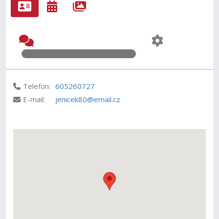
Telefon:
605260727
E-mail:
jenicek80@email.cz