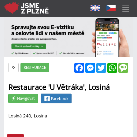
Facebook
Messenger
Twitter
WhatsAp
Mes
RESTAURACE
Restaurace 'U Větráka', Losiná
Navigovat
Facebook
Losiná 240, Losina