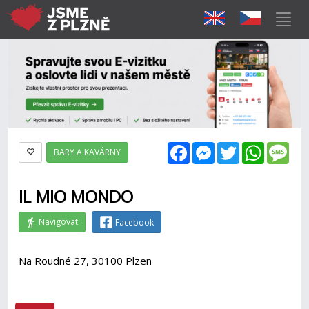
Facebook
Messenger
Twitter
WhatsAp
Mes
BARY A KAVÁRNY
IL MIO MONDO
Navigovat
Facebook
Na Roudné 27, 30100 Plzen