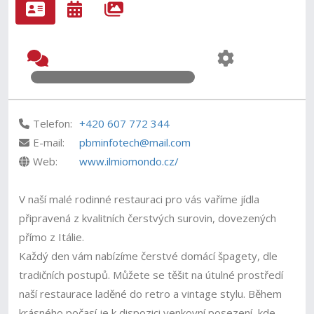
Telefon:
+420 607 772 344
E-mail:
pbminfotech@mail.com
Web:
www.ilmiomondo.cz/
V naší malé rodinné restauraci pro vás vaříme jídla
připravená z kvalitních čerstvých surovin, dovezených
přímo z Itálie.
Každý den vám nabízíme čerstvé domácí špagety, dle
tradičních postupů. Můžete se těšit na útulné prostředí
naší restaurace laděné do retro a vintage stylu. Během
krásného počasí je k dispozici venkovní posezení, kde