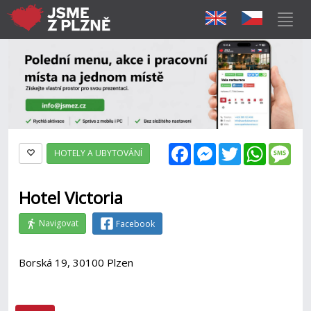
Facebook
Messenger
Twitter
WhatsAp
Mes
HOTELY A UBYTOVÁNÍ
Hotel Victoria
Navigovat
Facebook
Borská 19, 30100 Plzen