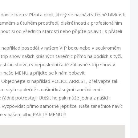
dance baru v Plzni a okolí, který se nachází v těsné blízkosti
jemném a útulném prostředí, diskrétnosti a profesionálním
out si od všedních starostí nebo přijďte oslavit i s přáteli
!
te například posedět v našem VIP boxu nebo v soukromém
rip show našich krásných tanečnic přímo na pódiích s tyčí,
í lesbian show a v neposlední řadě zábavné strip show v
ii naše MENU a přijďte se k nám pobavit.
y. Objednejte si například POLICE ARREST, překvapte tak
m stylu společně s našimi krásnými tanečnicemi-
é řádně potrestají. Utěšit ho pak může jedna z našich
 vyzpovídat přímo samotné jeptišce. Naše tanečnice navíc
ce v našem albu PARTY MENU !!!