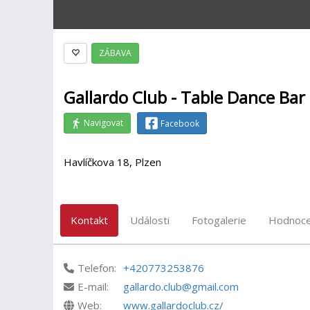
ZÁBAVA
Gallardo Club - Table Dance Bar
Navigovat
Facebook
Havlíčkova 18, Plzen
Kontakt
Události
Fotogalerie
Hodnoce
Telefon:
+420773253876
E-mail:
gallardo.club@gmail.com
Web:
www.gallardoclub.cz/