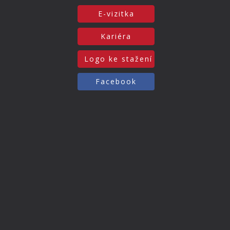
E-vizitka
Kariéra
Logo ke stažení
Facebook