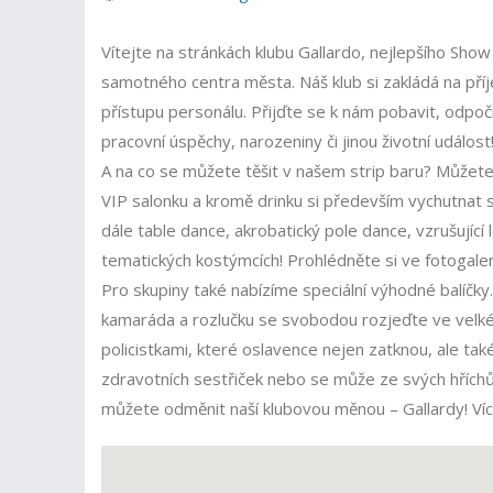
Vítejte na stránkách klubu Gallardo, nejlepšího Show 
samotného centra města. Náš klub si zakládá na pří
přístupu personálu. Přijďte se k nám pobavit, odpočin
pracovní úspěchy, narozeniny či jinou životní událost
A na co se můžete těšit v našem strip baru? Může
VIP salonku a kromě drinku si především vychutnat st
dále table dance, akrobatický pole dance, vzrušujíc
tematických kostýmcích! Prohlédněte si ve fotogaler
Pro skupiny také nabízíme speciální výhodné balíčk
kamaráda a rozlučku se svobodou rozjeďte ve velké
policistkami, které oslavence nejen zatknou, ale tak
zdravotních sestřiček nebo se může ze svých hříchů
můžete odměnit naší klubovou měnou – Gallardy! Ví