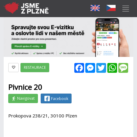
Facebook
Messenger
Twitter
WhatsAp
Mes
RESTAURACE
Pivnice 20
Navigovat
Facebook
Prokopova 238/21, 30100 Plzen