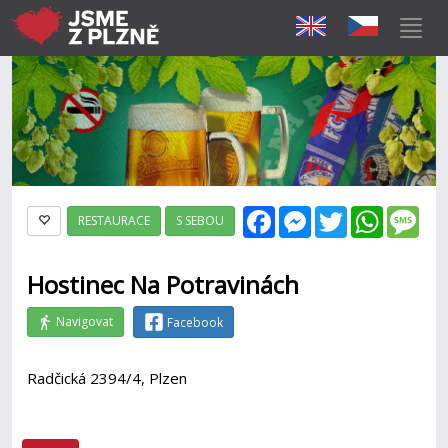
Facebook
Messenger
Twitter
WhatsAp
Mes
RESTAURACE
S SEBOU
Hostinec Na Potravinách
Navigovat
Facebook
Radčická 2394/4, Plzen