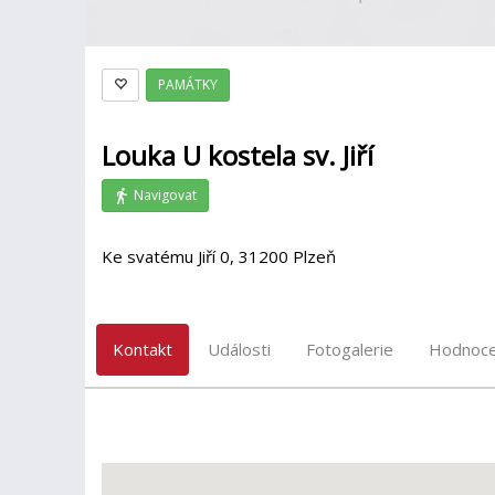
PAMÁTKY
Louka U kostela sv. Jiří
Navigovat
Ke svatému Jiří 0, 31200 Plzeň
Kontakt
Události
Fotogalerie
Hodnoce