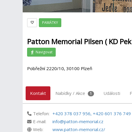
PAMÁTKY
Patton Memorial Pilsen ( KD Pek
Navigovat
Pobřežní 2220/10, 30100 Plzeň
Kontakt
Nabídky / Akce
Události
F
1
Telefon:
+420 378 037 956, +420 601 376 749
E-mail:
info@patton-memorial.cz
Web:
www.patton-memorial.cz/