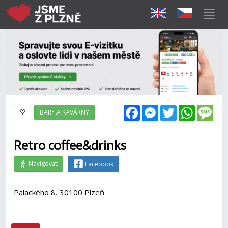
Facebook
Messenger
Twitter
WhatsAp
Mes
BARY A KAVÁRNY
Retro coffee&drinks
Navigovat
Facebook
Palackého 8, 30100 Plzeň