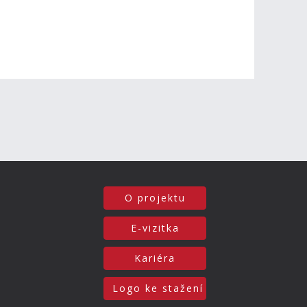
O projektu
E-vizitka
Kariéra
Logo ke stažení