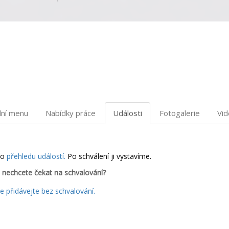
dní menu
Nabídky práce
Události
Fotogalerie
Vi
do
přehledu událostí.
Po schválení ji vystavíme.
 nechcete čekat na schvalování?
 přidávejte bez schvalování.