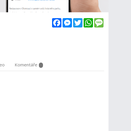
Facebook
Messenger
Twitter
WhatsApp
Message
deo
Komentáře