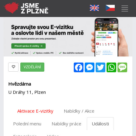
Facebook
Messenger
Twitter
WhatsAp
Mes
VZDĚLÁNÍ
Hvězdárna
U Dráhy 11, Plzen
Aktivace E-vizitky
Nabídky / Akce
Polední menu
Nabídky práce
Události