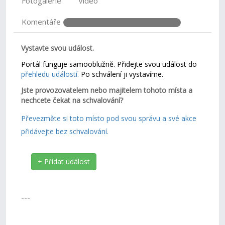
Fotogalerie
Video
Komentáře
Vystavte svou událost.
Portál funguje samooblužně. Přidejte svou událost do
přehledu událostí.
Po schválení ji vystavíme.
Jste provozovatelem nebo majitelem tohoto místa a
nechcete čekat na schvalování?
Převezměte si toto místo pod svou správu a své akce
přidávejte bez schvalování.
+ Přidat událost
---