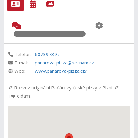
Telefon:
607397397
E-mail:
panarova-pizza@seznam.cz
Web:
www.panarova-pizza.cz/
🍕 Rozvoz originální Paňárovy české pizzy v Plzni. 🍕
I ❤️ eidam.