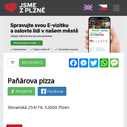
Facebook
Messenger
Twitter
WhatsAp
Mes
RESTAURACE
Paňárova pizza
Navigovat
Facebook
Slovanská 254/74, 32600 Plzen