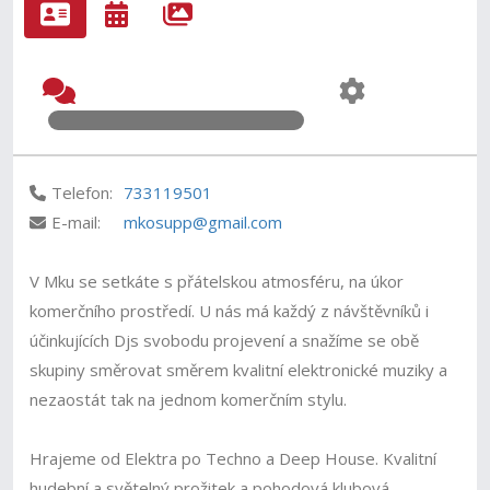
Telefon:
733119501
E-mail:
mkosupp@gmail.com
V Mku se setkáte s přátelskou atmosféru, na úkor
komerčního prostředí. U nás má každý z návštěvníků i
účinkujících Djs svobodu projevení a snažíme se obě
skupiny směrovat směrem kvalitní elektronické muziky a
nezaostát tak na jednom komerčním stylu.
Hrajeme od Elektra po Techno a Deep House. Kvalitní
hudební a světelný prožitek a pohodová klubová