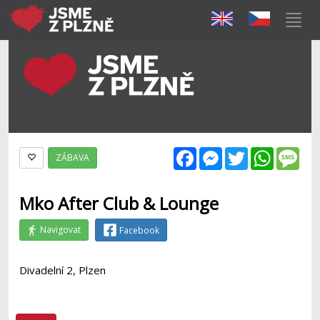
Facebook
Messenger
Twitter
WhatsAp
Mes
ZÁBAVA
Mko After Club & Lounge
Navigovat
Facebook
Divadelní 2, Plzen