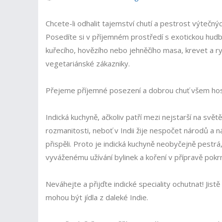
Chcete-li odhalit tajemství chutí a pestrost výtečný
Posedíte si v příjemném prostředí s exotickou hudb
kuřecího, hovězího nebo jehněčího masa, krevet a ry
vegetariánské zákazniky.
Přejeme příjemné posezení a dobrou chuť všem ho
Indická kuchyně, ačkoliv patří mezi nejstarší na světě
rozmanitosti, neboť v Indii žije nespočet národů a n
přispěli. Proto je indická kuchyně neobyčejně pestrá
vyváženému užívání bylinek a koření v přípravě pok
Neváhejte a přijďte indické speciality ochutnat! Jist
mohou být jídla z daleké Indie.