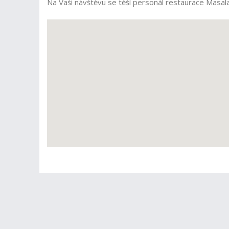
Na Vaši návštěvu se těší personál restaurace Masal