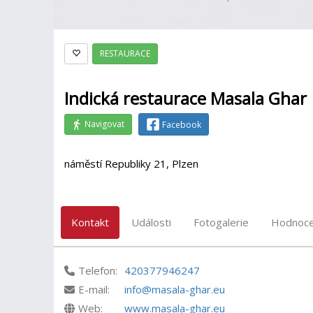
RESTAURACE
Indická restaurace Masala Ghar
Navigovat
Facebook
náměstí Republiky 21, Plzen
Kontakt
Události
Fotogalerie
Hodnoce
Telefon:
420377946247
E-mail:
info@masala-ghar.eu
Web:
www.masala-ghar.eu