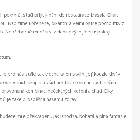
ch pokrmů, stačí přijít k nám do restaurace Masala Ghar.
ou. Nabízíme kořeněné, pikantní a velmi ostré pochoutky z
b. Nepřeberné množství zeleninových jídel uspokojí i
stům.
, je pro nás stále tak trochu tajemstvím. Její kouzlo tkví v
árodnostních skupin a všichni k této rozmanitosti něčím
, provoněná kombinací nečekaných koření a chutí. Díky
rmů je také prospěšná našemu zdraví.
ě budete mile překvapeni, jak lahodná, bohatá a plná fantazie