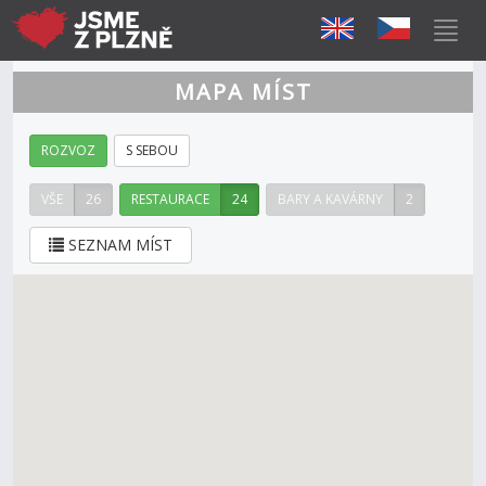
MAPA MÍST
ROZVOZ
S SEBOU
VŠE
26
RESTAURACE
24
BARY A KAVÁRNY
2
SEZNAM MÍST