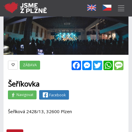
Facebook
Messenger
Twitter
WhatsAp
Mes
ZÁBAVA
Šeříkovka
Navigovat
Facebook
Šeříková 2428/13, 32600 Plzen