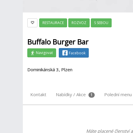
RESTAURACE
ROZVOZ
S SEBOU
Buffalo Burger Bar
Navigovat
Facebook
Dominikánská 3, Plzen
Kontakt
Nabídky / Akce
Polední menu
1
Máte placené členství a