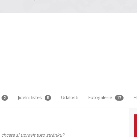
Jídelní lístek
Události
Fotogalerie
H
2
8
17
 chcete si upravit tuto stránku?