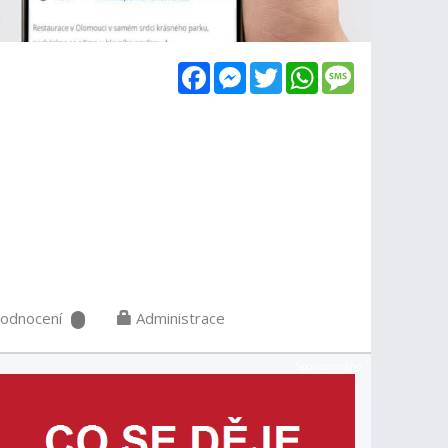
Facebook
Messenger
Twitter
WhatsApp
Message
odnocení
Administrace
Sponzorováno