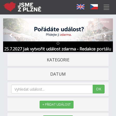
Předchozí
Další
Sponzorováno
25.7.2027 Jak vytvořit událost zdarma - Redakce portálu
KATEGORIE
DATUM
OK
+ PŘIDAT UDÁLOST