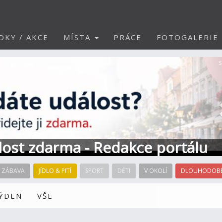
DKY / AKCE
MÍSTA
PRÁCE
FOTOGALERIE
S
álost zdarma - Redakce portálu
ZÁBAVA
JÍDLO & PITÍ
SPORT
DĚTI
V OKOLÍ
DLOUHODOBÉ
TÝDEN
VŠE