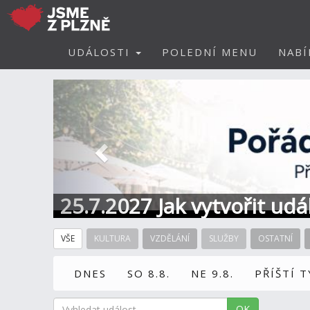
UDÁLOSTI
POLEDNÍ MENU
NABÍ
Předchozí
25.7.2027 Jak vytvořit ud
VŠE
KULTURA
VZDĚLÁNÍ
SLUŽBY
OSTATNÍ
DNES
SO 8.8.
NE 9.8.
PŘÍŠTÍ 
OK