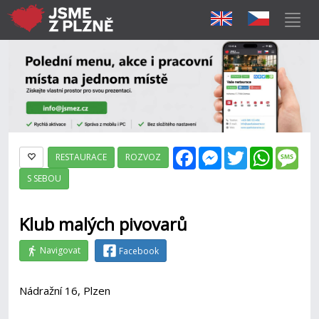
Facebook
Messenger
Twitter
WhatsAp
Mes
RESTAURACE
ROZVOZ
S SEBOU
Klub malých pivovarů
Navigovat
Facebook
Nádražní 16, Plzen