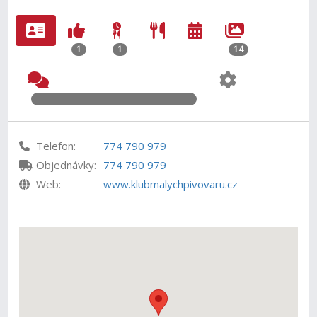
1
1
14
Telefon:
774 790 979
Objednávky:
774 790 979
Web:
www.klubmalychpivovaru.cz