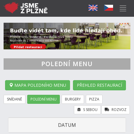
POLEDNÍ MENU
MAPA POLEDNÍHO MENU
PŘEHLED RESTAURACÍ
SNÍDANĚ
POLEDNÍ MENU
BURGERY
PIZZA
S SEBOU
ROZVOZ
DATUM