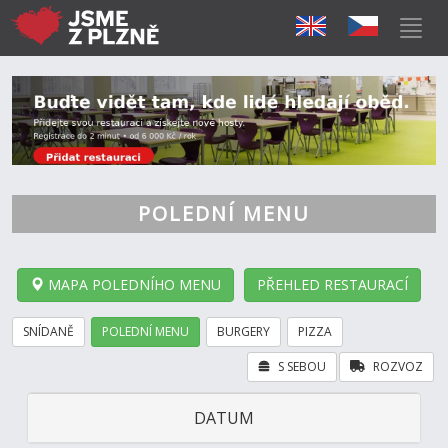
POLEDNÍ MENU
MAPA POLEDNÍHO MENU
PŘEHLED RESTAURACÍ
SNÍDANĚ
POLEDNÍ MENU
BURGERY
PIZZA
S SEBOU
ROZVOZ
DATUM