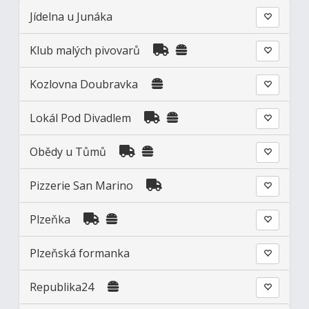
Jídelna u Junáka
Klub malých pivovarů
Kozlovna Doubravka
Lokál Pod Divadlem
Obědy u Tůmů
Pizzerie San Marino
Plzeňka
Plzeňská formanka
Republika24