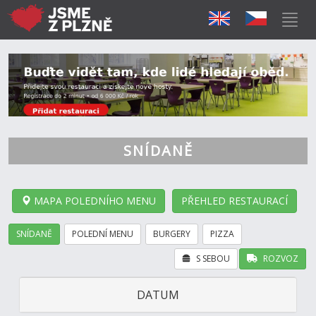
SNÍDANĚ
MAPA POLEDNÍHO MENU
PŘEHLED RESTAURACÍ
SNÍDANĚ
POLEDNÍ MENU
BURGERY
PIZZA
S SEBOU
ROZVOZ
DATUM