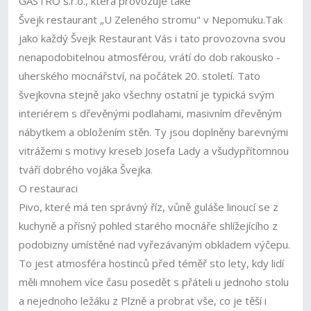
GASTRO s.r.o., která provozuje také
Švejk restaurant „U Zeleného stromu" v Nepomuku.Tak
jako každý Švejk Restaurant Vás i tato provozovna svou
nenapodobitelnou atmosférou, vrátí do dob rakousko -
uherského mocnářství, na počátek 20. století. Tato
švejkovna stejně jako všechny ostatní je typická svým
interiérem s dřevěnými podlahami, masivním dřevěným
nábytkem a obložením stěn. Ty jsou doplněny barevnými
vitrážemi s motivy kreseb Josefa Lady a všudypřítomnou
tváří dobrého vojáka Švejka.
O restauraci
Pivo, které má ten správný říz, vůně guláše linoucí se z
kuchyně a přísný pohled starého mocnáře shlížejícího z
podobizny umístěné nad vyřezávaným obkladem výčepu.
To jest atmosféra hostinců před téměř sto lety, kdy lidí
měli mnohem více času posedět s přáteli u jednoho stolu
a nejednoho ležáku z Plzně a probrat vše, co je těší i