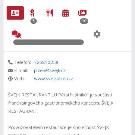
5
10
Telefon:
725810258
E-mail:
plzen@svejk.cz
Web:
www.svejkplzen.cz
ŠVEJK RESTAURANT „U Pětatřicátníků" je součástí
franchisingového gastronomického konceptu ŠVEJK
RESTAURANT.
Provozovatelem restaurace je společnost ŠVEJK