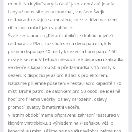
rmoutí. Na idylku“starých časů“ jako z obrázků Josefa
Lady už nemusíte jen vzpomínat, v našem Švejk
restaurantu zažijete atmosféru, kde se dříve narození
cítí mladí a mladí jako v pohádce.
Švejk restaurant u „Pětatřicátníků“je druhou největší
restaurací v Plzni, rozkládá se na dvou patrech, kdy
přízemí disponuje 40 místy k sezení a horní patro 160
místy k sezení. V Letních měsících je k dispozici i zahrádka
ve dvoře s kapacitou 80 a předzahrádka s 15 místy k
sezení. K dispozici je až pro 80 lidí s projektorem.
Nabízíme příjemné posezení v restauraci o kapacitě 170
míst. Druhé patro, se salonkem pro 50 osob, se ideálně
hodí pro firemní večírky, oslavy narozenin, oslavy
promocí, svatby či maturitní večeře.
V letním období máme připravenu zahradní restauraci v
klidném vnitrobloku, s výhledem na Plzeňskou věž, o
kapacitě 80 míst. Těšíme se na Vaši návštěvu. Máme pro