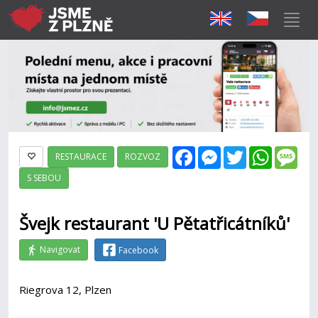
Facebook
Messenger
Twitter
WhatsAp
Mes
RESTAURACE
ROZVOZ
S SEBOU
Švejk restaurant 'U Pětatřicátníků'
Navigovat
Facebook
Riegrova 12, Plzen